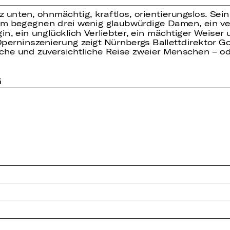
nz unten, ohnmächtig, kraftlos, orientierungslos. Sei
hm begegnen drei wenig glaubwürdige Damen, ein ve
in, ein unglücklich Verliebter, ein mächtiger Weiser
 Operninszenierung zeigt Nürnbergs Ballettdirektor 
che und zuversichtliche Reise zweier Menschen – oder
G