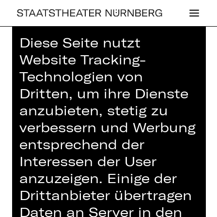
Diese Seite nutzt
Website Tracking-
Technologien von
Dritten, um ihre Dienste
SCHAUSPIEL
DIE VÖGEL
anzubieten, stetig zu
verbessern und Werbung
von Stavros Doufexis nach
entsprechend der
Aristophanes, Seniorentheater Tempo
100
Interessen der User
Samstag, 17.05.2025
anzuzeigen. Einige der
19.30 - 21.20 Uhr
Drittanbieter übertragen
Kammerspiele
Daten an Server in den