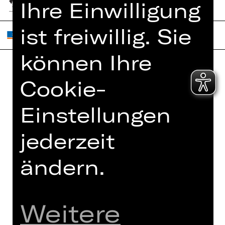
Ihre Einwilligung
ist freiwillig. Sie
können Ihre
Cookie-
Home
Jobs
Spielplan
Interner Bereich
Einstellungen
Künstler*innen
ZVB/L
Newsletter
AGB
jederzeit
Kartenkauf
Datenschutz
ändern.
Abos 26/27
Impressum
Presse
Cookies
Kontakt
Weitere