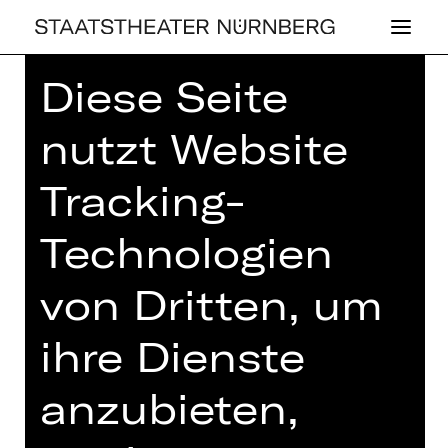
Diese Seite
nutzt Website
Tracking-
,
PLUS
KONZERT
DIE NACH­TI­GALL
Technologien
2. Kinderkonzert
von Dritten, um
Sonntag, 26.01.2025
10.00 - 11.00 Uhr
ihre Dienste
Konzert
anzubieten,
Opernhaus
Abo KK