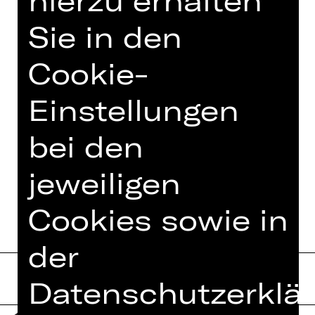
Illustration © Alessia Fratoni
Sie in den
Cookie-
TEAM
Einstellungen
TERMINE UND BESETZUNG
bei den
MEHR DAZU IM DIGITALEN
jeweiligen
FUNDUS
Cookies sowie in
der
Datenschutzerklär