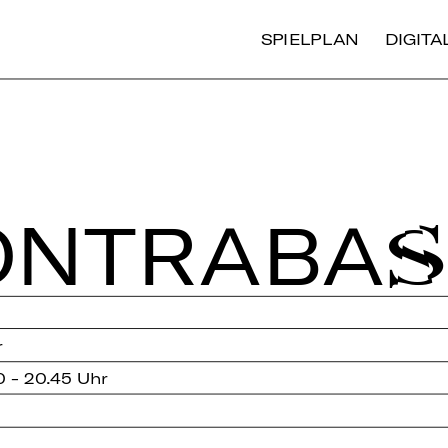
SPIELPLAN
DIGIT
N­TRA­BA
r
0 - 20.45 Uhr