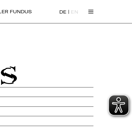
|
ALER FUNDUS
DE
EN
SS