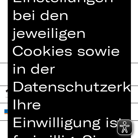
VIDEO/AUDIO
bei den
FOTOS
jeweiligen
DIGITALES PROGRAMMHEFT
Cookies sowie
in der
Datenschutzerkl
Ihre
Einwilligung ist