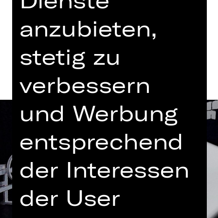
Abo BB1
anzubieten,
Termine und Besetzung
stetig zu
verbessern
und Werbung
entsprechend
der Interessen
der User