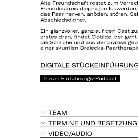
Alte Freundschaft rostet zum Verreck
Freundeskreis diejenigen loswerden, 
das Paar nerven, anöden, stören. Se
Abschiedsdinner.
Ein glanzvoller, ganz auf den Gast 
erstes dran, findet Clotilde, der g
die Schliche und aus der präzise g
einer skurrilen Dreiecks-Paartherapi
DIGITALE STÜCKEINFÜHRUN
zum Einführungs-Podcast
TEAM
TERMINE UND BESETZUNG
VIDEO/AUDIO