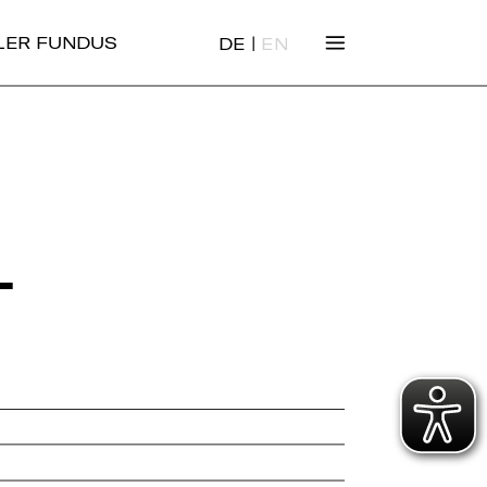
|
ALER FUNDUS
DE
EN
­