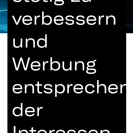
verbessern
und
Werbung
„Lux Tenebris“ von Rafael Bonachela,
„Artefact“ von Stephanie Lake und
entsprechen
„Tilt“ von Goyo Montero
Musik von Nick Wales, Robin Fox und
der
Owen Belton
Innovativ, vielseitig, relevant: In der
Frühlingspremiere vereint Goyo
Interessen
Montero eine Uraufführung der