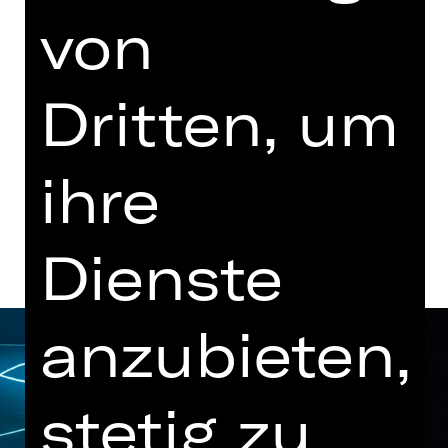
von
Vorstellung
18.30 Uhr Einführung
Opernhaus
Dritten, um
Abo Q, Q1, Q2
ihre
Termine und Besetzung
Dienste
anzubieten,
stetig zu