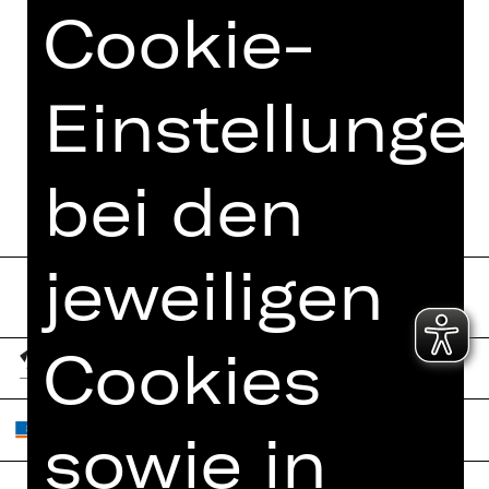
Cookie-
PRESSESTIMMEN
MEHR DAZU IM DIGITALEN
FUNDUS
Einstellunge
PROGRAMMHEFT
bei den
jeweiligen
Cookies
sowie in