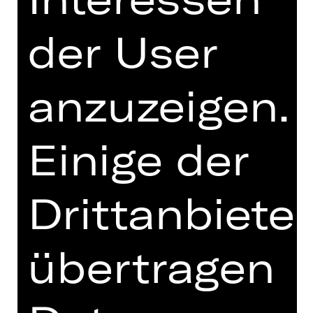
preisgekrönten australischen
Choreografin Stephanie Lake mit dem
der User
elektrisierenden Tanzstück „Lux
Tenebris“, 2016 von Rafael Bonachela
für seine Sydney Dance Company zu
anzuzeigen.
einem stilübergreifenden Musikmix
des Komponisten Nick Wales
geschaffen. Das choreografische
Einige der
Vokabular von Stephanie Lake, die
ihre eigene Compagnie in Melbourne
leitet, erfordert von Tänzer*innen ihrer
Drittanbieter
Stücke Mut und Lust auf neuartige
Kombinationen aus Rhythmik und
Akrobatik. Das Nürnberger Ensemble
übertragen
ist europaweit die erste Compagnie,
der die renommierte Künstlerin eine
Neukreation widmet.