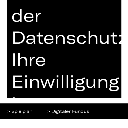
der
Home
Jobs
Spielplan
Interner Bereich
Datenschutz
Künstler*innen
ZVB/L
Newsletter
AGB
Kartenkauf
Ihre
Datenschutz
Abos 26/27
Impressum
Presse
Cookies
Einwilligung
Kontakt
ist
> Spielplan
> Digitaler Fundus
freiwillig.