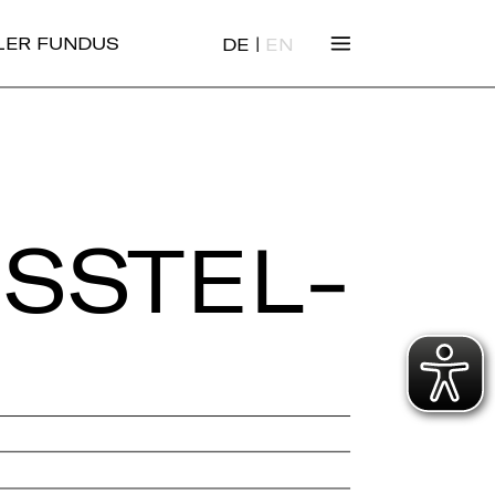
|
ALER FUNDUS
DE
EN
S­STEL­