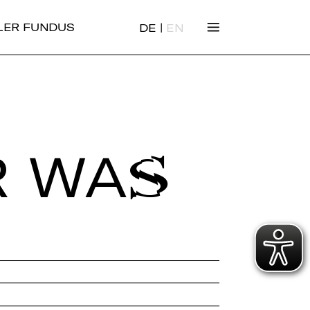
|
ALER FUNDUS
DE
EN
R WAS