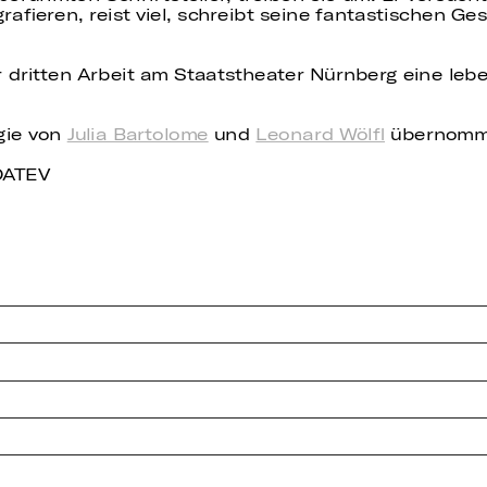
ografieren, reist viel, schreibt seine fantastischen 
r dritten Arbeit am Staatstheater Nürnberg eine le
gie von
Julia Bartolome
und
Leonard Wölfl
übernomm
 DATEV