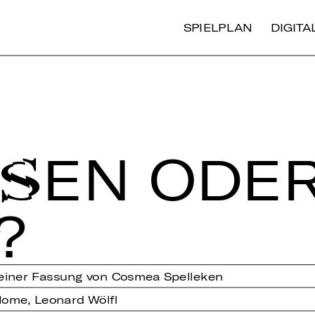
SPIELPLAN
DIGIT
R­SEN ODE
?
 einer Fassung von Cosmea Spelleken
lome, Leonard Wölfl