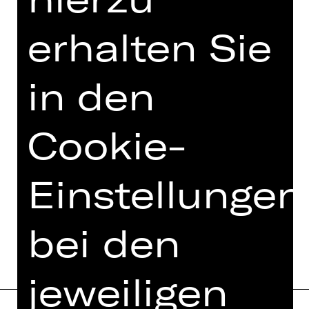
TEAM
erhalten Sie
TERMINE UND BESETZUNG
in den
VIDEO/AUDIO
FOTOS
Cookie-
PRESSESTIMMEN
MEHR DAZU IM DIGITALEN
Einstellungen
FUNDUS
PROGRAMMHEFT
bei den
jeweiligen