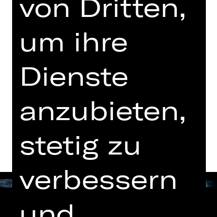
von Dritten,
mit einer Pause
um ihre
Vorstellung
18.30 Uhr Einführung
Dienste
Schauspielhaus
Abo H2
anzubieten,
Termine und Besetzung
stetig zu
verbessern
und