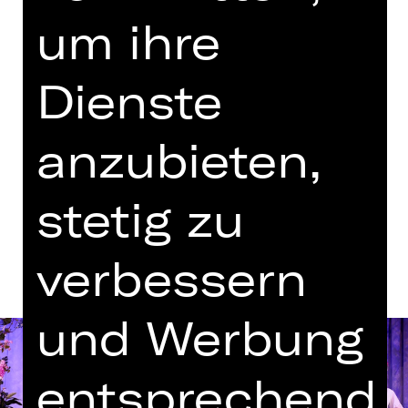
Regie: Christian Brey
um ihre
Montag, 15.04.2024
19.30 - 22.15 Uhr
Dienste
mit einer Pause
anzubieten,
Kammerspiele
stetig zu
Termine und Besetzung
verbessern
und Werbung
entsprechend