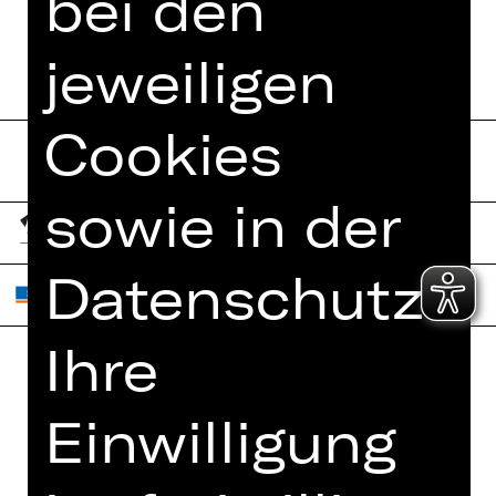
bei den
jeweiligen
Cookies
sowie in der
Datenschutzerk
Ihre
Home
Jobs
Einwilligung
Spielplan
Interner Bereich
Künstler*innen
ZVB/L