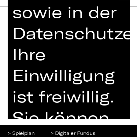
sowie in der
Datenschutzer
Home
Jobs
Spielplan
Interner Bereich
Künstler*innen
ZVB/L
Ihre
Newsletter
AGB
Kartenkauf
Einwilligung
Datenschutz
Abos 26/27
Impressum
Presse
ist freiwillig.
Cookies
Kontakt
Sie können
> Spielplan
> Digitaler Fundus