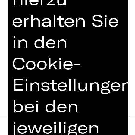
TEAM
erhalten Sie
TERMINE UND BESETZUNG
VIDEO/AUDIO
in den
FOTOS
PRESSESTIMMEN
Cookie-
MEHR DAZU IM DIGITALEN
FUNDUS
Einstellungen
PROGRAMMHEFT
bei den
jeweiligen