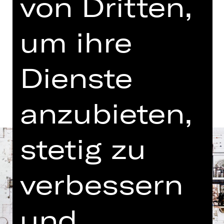
von Dritten,
19.30 Uhr Einführung
um ihre
XRT 3. Etage
Dienste
Termine und Besetzung
anzubieten,
stetig zu
verbessern
und