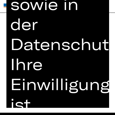
sowie in
der
Home
Jobs
Datenschutz
Spielplan
Interner Bereich
Künstler*innen
ZVB/L
Newsletter
AGB
Ihre
Kartenkauf
Datenschutz
Abos 26/27
Impressum
Einwilligung
Presse
Cookies
Kontakt
ist