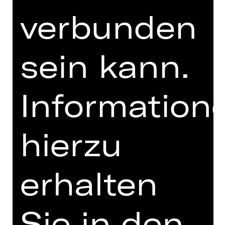
FUNDUS
verbunden
PROGRAMMHEFT
MIT FREUNDLICHER
sein kann.
UNTERSTÜTZUNG
Information
hierzu
erhalten
Opernfreunde
Sie in den