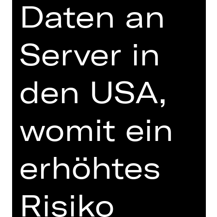
Daten an
Server in
zur Online-Einführung
den USA,
TEAM
womit ein
TERMINE UND BESETZUNG
VIDEO/AUDIO
erhöhtes
FOTOS
PRESSESTIMMEN
Risiko
MEHR DAZU IM DIGITALEN