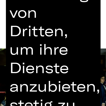
Opernhaus
von
Termine und Besetzung
Dritten,
um ihre
Dienste
anzubieten,
stetig zu