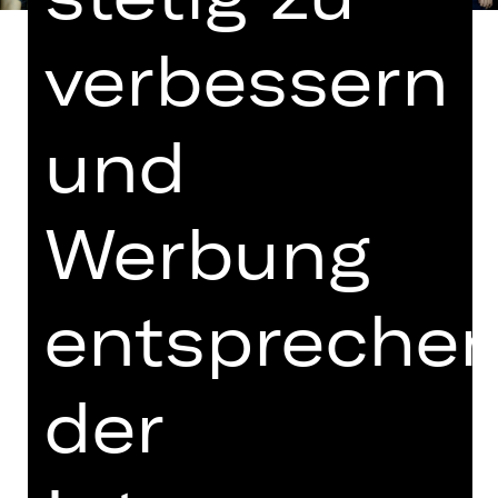
verbessern
und
Libretto von Richard Genée nach der
Komödie „Le Réveillon“ von Meilhac
und Halévy
Werbung
In deutscher Sprache mit englischen
Übertiteln
entspreche
Glücklich ist, wer vergisst, was doch
nicht zu ändern ist? Wenn es nur so
einfach wäre! Dr. Falke kann nicht
der
vergessen, welche Schmach ihm vor
Jahren zugefügt wurde, und inszeniert
genüsslich seine „Rache der
Fledermaus“. Sie führt den Rentier