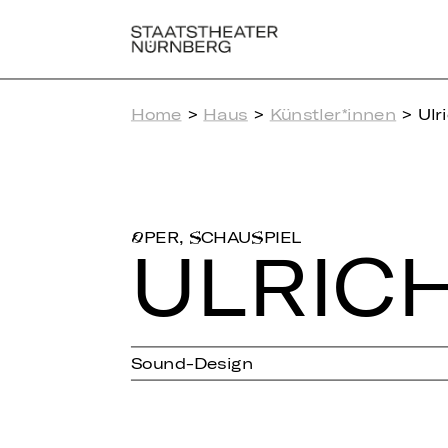
Home
>
Haus
>
Künstler*innen
> Ulr
,
SCHAUSPIEL
OPER
ULRICH
Sound-Design