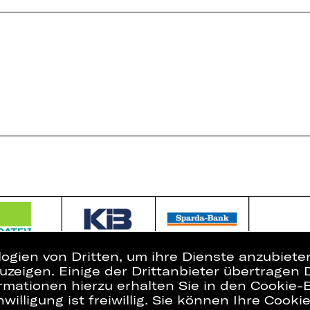
logien von Dritten, um ihre Dienste anzubiet
zeigen. Einige der Drittanbieter übertragen 
Presse
Interner Bere
rmationen hierzu erhalten Sie in den Cookie-E
Kontakt
ZVB/L
willigung ist freiwillig. Sie können Ihre Cooki
Jobs
AGB