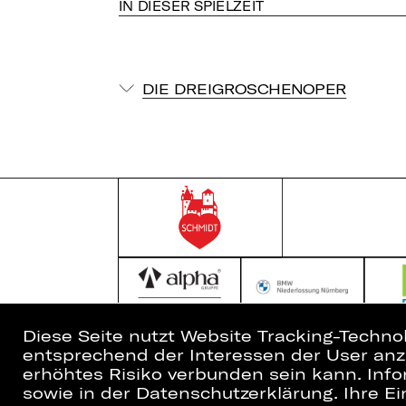
IN DIESER SPIELZEIT
DIE DREIGROSCHENOPER
Diese Seite nutzt Website Tracking-Techno
entsprechend der Interessen der User anzu
Home
Newsletter
erhöhtes Risiko verbunden sein kann. Info
Spielplan
Kartenkauf
sowie in der Datenschutzerklärung. Ihre Ein
Künstler*innen
Abos 26/27