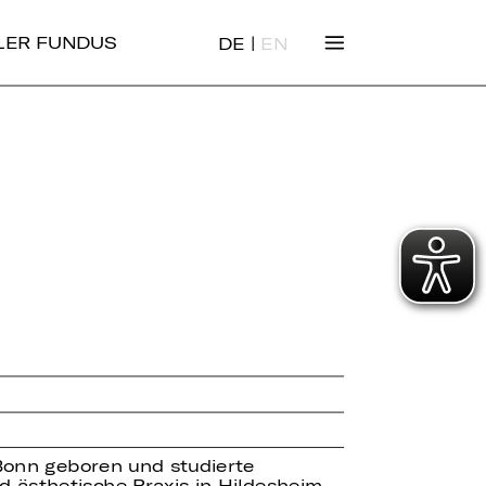
|
ALER FUNDUS
DE
EN
Bonn geboren und studierte
d ästhetische Praxis in Hildesheim