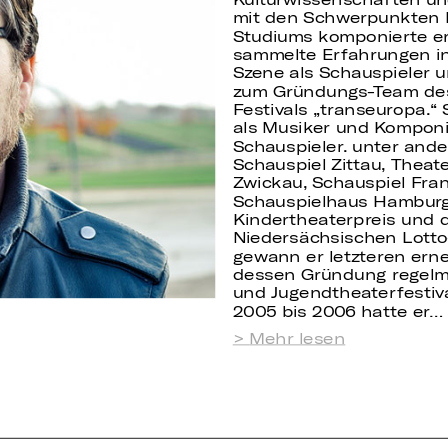
mit den Schwerpunkten 
Studiums komponierte er
sammelte Erfahrungen in
Szene als Schauspieler 
zum Gründungs-Team des 
Festivals „transeuropa.“ 
als Musiker und Komponi
Schauspieler. unter and
Schauspiel Zittau, Theat
Zwickau, Schauspiel Fra
Schauspielhaus Hamburg
Kindertheaterpreis und 
Niedersächsischen Lotto
gewann er letzteren erne
dessen Gründung regelm
und Jugendtheaterfestiv
2005 bis 2006 hatte er…
Mehr lesen