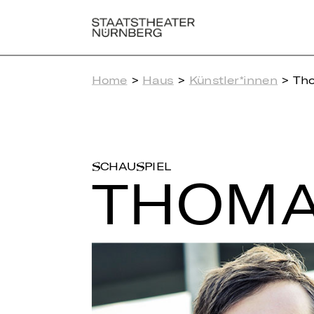
Home
>
Haus
>
Künstler*innen
> Tho
SCHAUSPIEL
THOMA