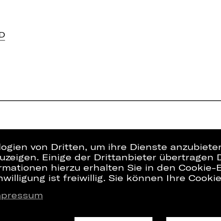
D
logien von Dritten, um ihre Dienste anzubiet
zeigen. Einige der Drittanbieter übertragen 
rmationen hierzu erhalten Sie in den Cookie-E
willigung ist freiwillig. Sie können Ihre Cooki
mpressum
Presse
Interner Bere
Kontakt
ZVB/L
Jobs
AGB