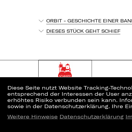
ORBIT - GESCHICHTE EINER BAN
DIESES STÜCK GEHT SCHIEF
Diese Seite nutzt Website Tracking-Techno
entsprechend der Interessen der User anzu
erhöhtes Risiko verbunden sein kann. Info
sowie in der Datenschutzerklärung. Ihre Ein
Weitere Hinweise
Datenschutzerklärung
I
Home
Newsletter
Spielplan
Kartenkauf
Künstler*innen
Abos 26/27