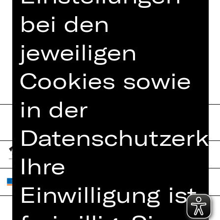
DIE ENTFÜHRUNG AUS DEM
SERAIL
bei den
DIE SCHWEIGSAME FRAU
jeweiligen
WERTHER
Cookies sowie
in der
Datenschutzerkl
Ihre
Einwilligung ist