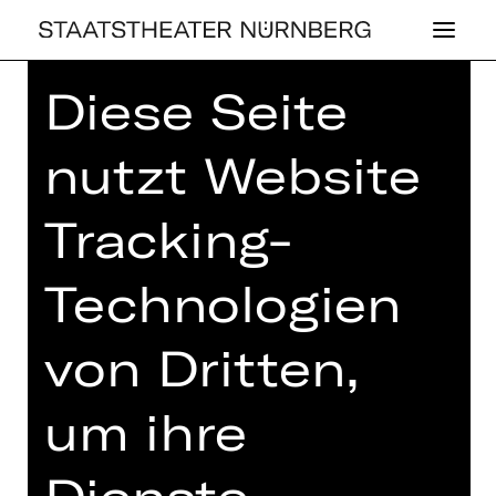
Diese Seite
Home
>
Haus
>
Künstler*innen
>
Taras Konoshchenko
nutzt Website
Tracking-
Technologien
OPER
TARAS KO­NO­SH­
von Dritten,
CHEN­KO
um ihre
Dienste