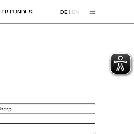
|
ALER FUNDUS
DE
EN
nberg