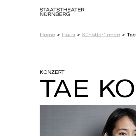
Home
>
Haus
>
Künstler*innen
> Tae
KONZERT
TAE KO