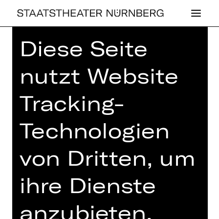
Diese Seite
Home
>
Haus
>
Künstler*innen
>
Stephan Schäfer
nutzt Website
Tracking-
Technologien
SCHAUSPIEL
STE­PHAN SCHÄ­
von Dritten, um
FER
ihre Dienste
anzubieten,