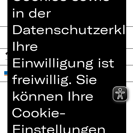
in der
Datenschutzerklä
Ihre
Einwilligung ist
freiwillig. Sie
können Ihre
Home
Jobs
Cookie-
Spielplan
Interner Bereich
Künstler*innen
ZVB/L
Einstellungen
Newsletter
AGB