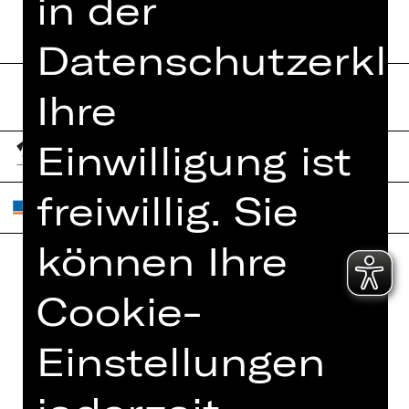
in der
Datenschutzerklä
Ihre
Einwilligung ist
freiwillig. Sie
können Ihre
Home
Cookie-
Jobs
Spielplan
Interner Bereich
Einstellungen
Künstler*innen
ZVB/L
Newsletter
AGB