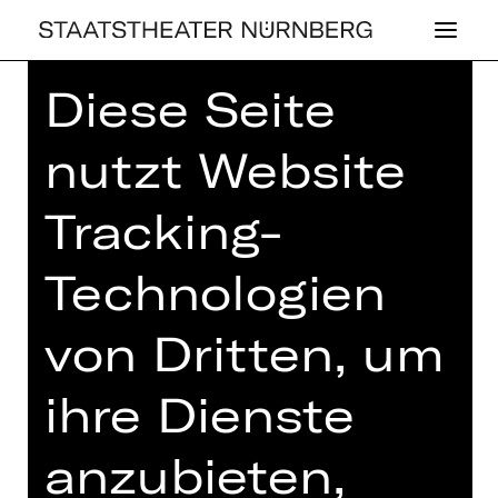
Diese Seite
Home
>
Haus
>
Künstler*innen
>
Stephan Kimmig
nutzt Website
Tracking-
Technologien
SCHAUSPIEL
STE­PHAN KIMMIG
von Dritten, um
ihre Dienste
anzubieten,