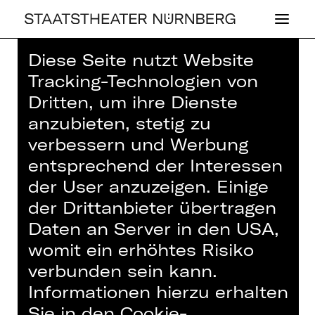
Diese Seite nutzt Website
Home
>
Haus
>
Künstler*innen
>
Tracking-Technologien von
Stefanie Weidmann
Dritten, um ihre Dienste
anzubieten, stetig zu
verbessern und Werbung
entsprechend der Interessen
der User anzuzeigen. Einige
OPER
der Drittanbieter übertragen
STE­FA­NIE WEID­
Daten an Server in den USA,
MANN
womit ein erhöhtes Risiko
verbunden sein kann.
Chor des Staatstheaters Nürnberg
Informationen hierzu erhalten
2. Alt
Sie in den Cookie-