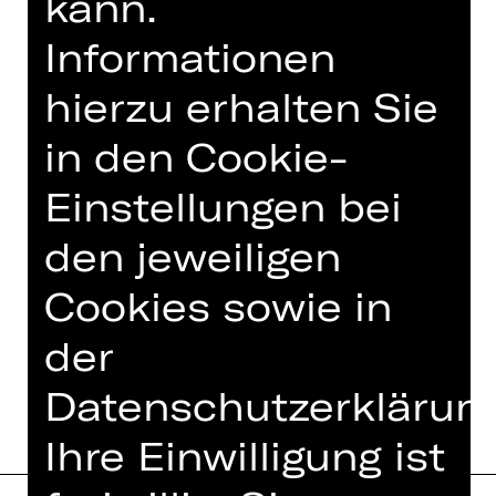
kann.
wahren Ereignissen sowie sozialen,
Informationen
digitalen und melancholischen
Realitäten und Gegenrealitäten
hierzu erhalten Sie
auseinander. Seine mit Sascha Malina
Hoffmann erarbeitete Performance
in den Cookie-
„S.A.D. – Secretly A Dinosaur“ wurde
2024 zum Plug & Play Festival am
Einstellungen bei
Staatstheater Mainz sowie zum Open
den jeweiligen
Port…
Mehr lesen
Cookies sowie in
der
Datenschutzerklärung
Ihre Einwilligung ist