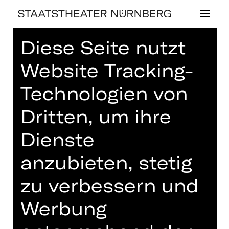
Diese Seite nutzt
Home
>
Haus
>
Künstler*innen
>
Ruben Müller
Website Tracking-
Technologien von
Dritten, um ihre
SCHAUSPIEL
Dienste
RUBEN MÜLLER
anzubieten, stetig
zu verbessern und
Video
Ruben Müller wuchs in Kaiserslautern
Werbung
auf. Vor und neben seinem Studium
der Philosophie und