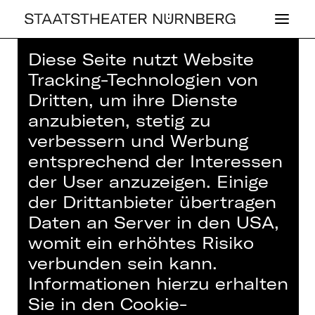
Diese Seite nutzt Website
Home
>
Haus
>
Künstler*innen
>
Tracking-Technologien von
Rouven Pabst
Dritten, um ihre Dienste
anzubieten, stetig zu
verbessern und Werbung
entsprechend der Interessen
der User anzuzeigen. Einige
OPER
der Drittanbieter übertragen
ROUVEN PABST
Daten an Server in den USA,
womit ein erhöhtes Risiko
Tänzer*in (Gast)
verbunden sein kann.
Tänzer
Informationen hierzu erhalten
Sie in den Cookie-