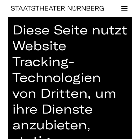
Diese Seite nutzt
Home
>
Haus
>
Künstler*innen
>
Momme Hinrichs
Website
Tracking-
Technologien
OPER
von Dritten, um
MOMME HIN­
RICHS
ihre Dienste
anzubieten,