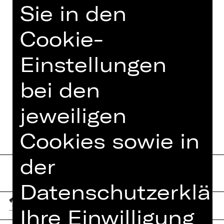
Sie in den
erfolgreich als Regisseur tätig.
Cookie-
Einstellungen
IN DIESER SPIELZEIT
bei den
JESUS CHRIST SUPERSTAR
jeweiligen
Cookies sowie in
der
Datenschutzerklär
Ihre Einwilligung