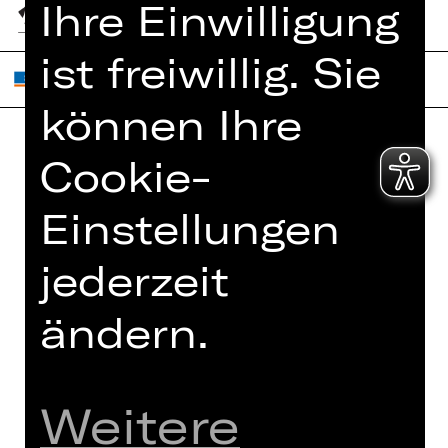
Ihre Einwilligung
ist freiwillig. Sie
können Ihre
Cookie-
Home
Jobs
Spielplan
Interner Bereich
Einstellungen
Künstler*innen
ZVB/L
jederzeit
Newsletter
AGB
Kartenkauf
ändern.
Datenschutz
Abos 26/27
Impressum
Presse
Cookies
Kontakt
Weitere