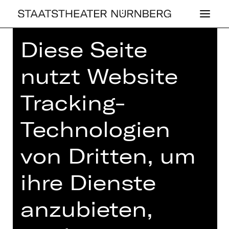
Diese Seite
Home
>
Haus
>
Künstler*innen
>
Martin Steiger
nutzt Website
Tracking-
Technologien
MARTIN STEI­GER
von Dritten, um
ihre Dienste
anzubieten,