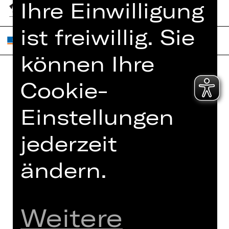
Ihre Einwilligung
ist freiwillig. Sie
können Ihre
Cookie-
Home
Jobs
Spielplan
Interner Bereich
Einstellungen
Künstler*innen
ZVB/L
jederzeit
Newsletter
AGB
Kartenkauf
ändern.
Datenschutz
Abos 26/27
Impressum
Presse
Cookies
Kontakt
Weitere