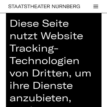
Diese Seite
Home
>
Haus
>
Künstler*innen
>
Maria Preschel
nutzt Website
Tracking-
Technologien
OPER
von Dritten, um
MARIA PRE­SCHEL
ihre Dienste
anzubieten,