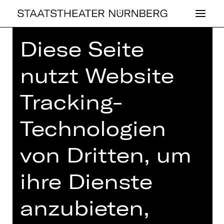
Diese Seite
Home
>
Haus
>
Künstler*innen
>
Kerstin Bolinsky
nutzt Website
Tracking-
Technologien
KERS­TIN BO­LINS­
von Dritten, um
KY
ihre Dienste
anzubieten,