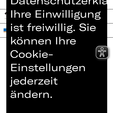
Datenschutzerklär
Ihre Einwilligung
ist freiwillig. Sie
können Ihre
Cookie-
Home
Jobs
Spielplan
Interner Bereich
Einstellungen
Künstler*innen
ZVB/L
jederzeit
Newsletter
AGB
Kartenkauf
ändern.
Datenschutz
Abos 26/27
Impressum
Presse
Cookies
Kontakt