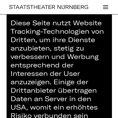
Diese Seite nutzt Website
Home
>
Haus
>
Künstler*innen
>
Tracking-Technologien von
Katja Haß
Dritten, um ihre Dienste
anzubieten, stetig zu
verbessern und Werbung
entsprechend der
SCHAUSPIEL
Interessen der User
KATJA HASS
anzuzeigen. Einige der
Drittanbieter übertragen
Bühne / Kostüm
Daten an Server in den
Bühnen- und Kostümbildnerin
USA, womit ein erhöhtes
Risiko verbunden sein