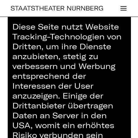
Diese Seite nutzt Website
Home
>
Haus
>
Künstler*innen
> Jörg
Tracking-Technologien von
Wockenfuß
Dritten, um ihre Dienste
anzubieten, stetig zu
verbessern und Werbung
entsprechend der
SCHAUSPIEL
Interessen der User
JÖRG WO­CKEN­
anzuzeigen. Einige der
FUSS
Drittanbieter übertragen
Daten an Server in den
Musiker*in (Gast)
USA, womit ein erhöhtes
Musiker
Risiko verbunden sein