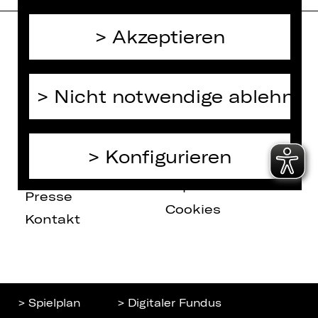
Akzeptieren
Home
Jobs
Spielplan
Interner Bereich
Nicht notwendige ablehnen
Künstler*innen
ZVB/L
Newsletter
AGB
Kartenkauf
Konfigurieren
Datenschutz
Abos 26/27
Impressum
Presse
Cookies
Kontakt
> Spielplan
> Digitaler Fundus