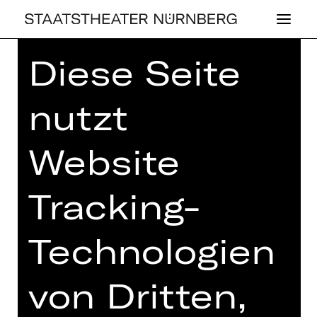
Diese Seite
Home
>
Haus
>
Künstler*innen
> Jan
Croonenbroeck
nutzt
Website
,
OPER
KONZERT
Tracking-
JAN CROO­NEN­
BRO­ECK
Technologien
von Dritten,