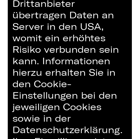
Drittanbieter
übertragen Daten an
Server in den USA,
womit ein erhöhtes
Risiko verbunden sein
kann. Informationen
hierzu erhalten Sie in
Staatsphilharmonie Nürnberg
den Cookie-
Posaune (Solo)
Einstellungen bei den
Posaune
jeweiligen Cookies
Foto © Ludwig Olah
sowie in der
Datenschutzerklärung.