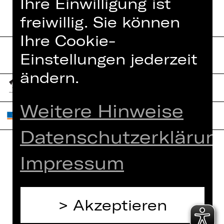
Ihre Einwilligung ist
freiwillig. Sie können
Ihre Cookie-
Einstellungen jederzeit
ändern.
Weitere Hinweise
Datenschutzerklärun
Impressum
Home
Jobs
Spielplan
Interner Bereich
Künstler*innen
ZVB/L
Akzeptieren
Newsletter
AGB