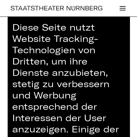
Diese Seite nutzt
Home
>
Haus
>
Künstler*innen
>
Website Tracking-
Harald Bschorr
Technologien von
Dritten, um ihre
Dienste anzubieten,
KONZERT
stetig zu verbessern
HARALD
und Werbung
BSCHORR
entsprechend der
Interessen der User
anzuzeigen. Einige der