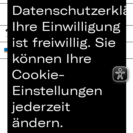
Datenschutzerklä
Ihre Einwilligung
ist freiwillig. Sie
können Ihre
Cookie-
Home
Jobs
Einstellungen
Spielplan
Interner Bereich
Künstler*innen
ZVB/L
jederzeit
Newsletter
AGB
Kartenkauf
ändern.
Datenschutz
Abos 26/27
Impressum