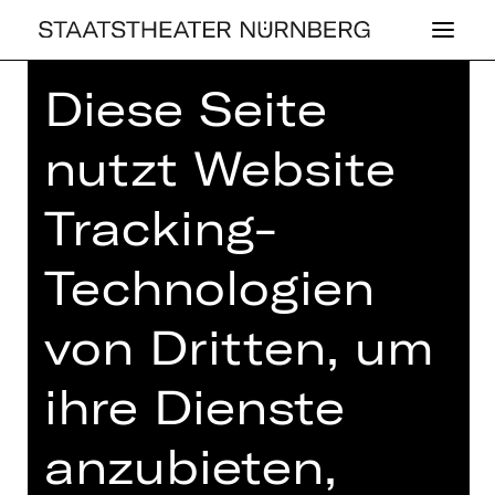
Diese Seite
Home
>
Haus
>
Künstler*innen
> Fiete
Wachholtz
nutzt Website
Tracking-
Technologien
SCHAUSPIEL
FIETE WACH­
von Dritten, um
HOLTZ
ihre Dienste
anzubieten,