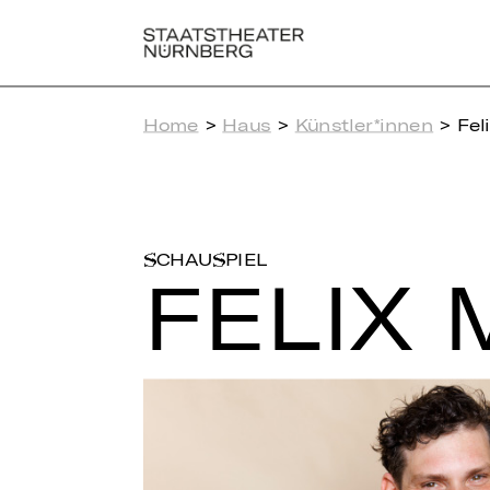
Home
>
Haus
>
Künstler*innen
> Fel
SCHAUSPIEL
FELIX