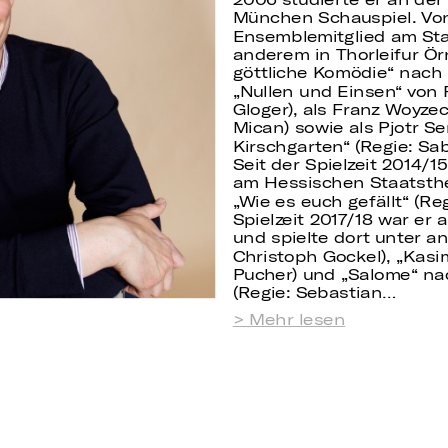
München Schauspiel. Von
Ensemblemitglied am Sta
anderem in Thorleifur Ör
göttliche Komödie“ nach D
„Nullen und Einsen“ von P
Gloger), als Franz Woyze
Mican) sowie als Pjotr S
Kirschgarten“ (Regie: Sa
Seit der Spielzeit 2014/
am Hessischen Staatsthe
„Wie es euch gefällt“ (Re
Spielzeit 2017/18 war er 
und spielte dort unter a
Christoph Gockel), „Kasim
Pucher) und „Salome“ na
(Regie: Sebastian…
Mehr lesen