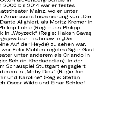
 2006 bis 2014 war er festes
atstheater Mainz, wo er unter
n Arnarssons Inszenierung von „Die
ante Alighieri, als Moritz Kremer in
hilipp Löhle (Regie: Jan Philipp
ck in „Woyzeck“ (Regie: Hakan Savaş
ergejewitsch Trofimow in „Der
bine Auf der Heyde) zu sehen war.
15 war Felix Mühlen regelmäßiger Gast
ater unter anderem als Orlando in
gie: Schirin Khodadadian). In der
am Schauspiel Stuttgart engagiert
nderem in „Moby Dick“ (Regie Jan-
ir und Karoline“ (Regie: Stefan
ch Oscar Wilde und Einar Schleef