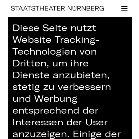
Diese Seite nutzt
Home
>
Haus
>
Künstler*innen
>
Website Tracking-
Extrachor des Staatstheater
Nürnberg
Technologien von
Dritten, um ihre
Dienste anzubieten,
stetig zu verbessern
OPER
und Werbung
EX­TRA­CHOR DES
entsprechend der
STAATS­THEA­TER
Interessen der User
NÜRN­BERG
anzuzeigen. Einige der