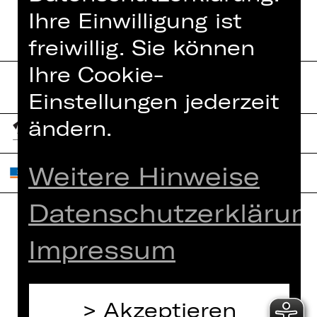
Ihre Einwilligung ist
freiwillig. Sie können
Ihre Cookie-
Einstellungen jederzeit
ändern.
Weitere Hinweise
Datenschutzerklärun
Home
Impressum
Jobs
Spielplan
Interner Bereich
Künstler*innen
ZVB/L
Akzeptieren
Newsletter
AGB