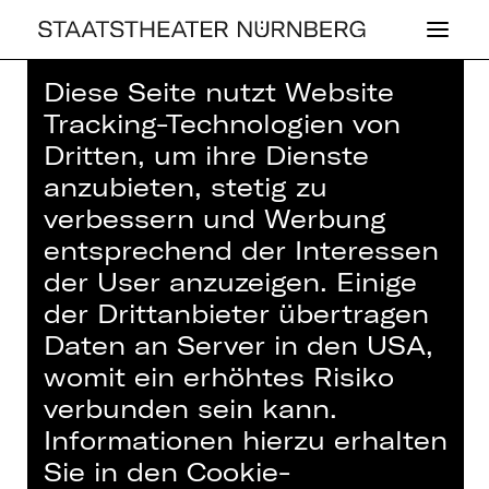
Diese Seite nutzt Website
Home
>
Haus
>
Künstler*innen
>
Tracking-Technologien von
Elvira Ruiz Zurita
Dritten, um ihre Dienste
anzubieten, stetig zu
verbessern und Werbung
entsprechend der Interessen
der User anzuzeigen. Einige
OPER
der Drittanbieter übertragen
ELVIRA RUIZ
Daten an Server in den USA,
ZURITA
womit ein erhöhtes Risiko
verbunden sein kann.
Video
Informationen hierzu erhalten
Sie in den Cookie-