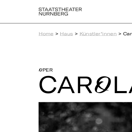
Home
>
Haus
>
Künstler*innen
> Car
OPER
CAROL