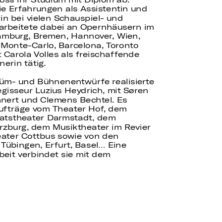
ie Erfahrungen als Assistentin und
in bei vielen Schauspiel- und
arbeitete dabei an Opernhäusern im
Hamburg, Bremen, Hannover, Wien,
, Monte-Carlo, Barcelona, Toronto
 Carola Volles als freischaffende
erin tätig.
tüm- und Bühnenentwürfe realisierte
gisseur Luzius Heydrich, mit Søren
nert und Clemens Bechtel. Es
ufträge vom Theater Hof, dem
aatstheater Darmstadt, dem
zburg, dem Musiktheater im Revier
eater Cottbus sowie von den
Tübingen, Erfurt, Basel… Eine
eit verbindet sie mit dem