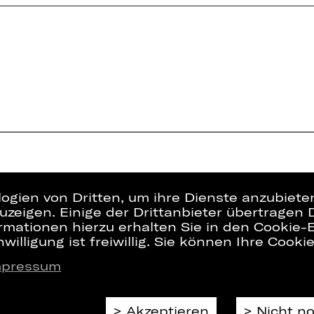
logien von Dritten, um ihre Dienste anzubiet
zeigen. Einige der Drittanbieter übertragen 
rmationen hierzu erhalten Sie in den Cookie-E
willigung ist freiwillig. Sie können Ihre Cooki
mpressum
Presse
Interner Bere
Kontakt
ZVB/L
Jobs
AGB
Akzeptieren
Nicht n