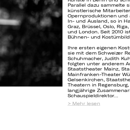
Parallel dazu sammelte s
künstlerische Mitarbeiter
Opernproduktionen und 
In- und Ausland, so in 
Graz, Brüssel, Oslo, Riga
und London. Seit 2010 ist
Bühnen- und Kostümbildn
Ihre ersten eigenen Kos
sie mit dem Schweizer Re
Schuhmacher, Judith Kuh
folgten unter anderem A
Staatstheater Mainz, St
Mainfranken-Theater Wür
Gelsenkirchen, Staatsth
Theatern in Regensburg, 
langjährige Zusammenarb
Schauspieldirektor…
Mehr lesen