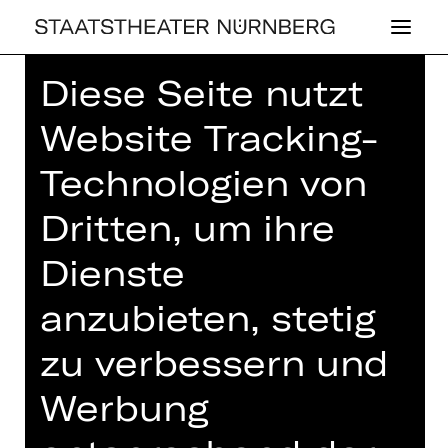
Diese Seite nutzt
Home
>
Haus
>
Künstler*innen
>
Caner Akdeniz
Website Tracking-
Technologien von
Dritten, um ihre
SCHAUSPIEL
Dienste
CANER AK­DENIZ
anzubieten, stetig
zu verbessern und
Werbung