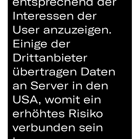
entsprechend der
Interessen der
User anzuzeigen.
Einige der
Drittanbieter
Regie
übertragen Daten
Regisseur
an Server in den
Caner Akdeniz, 1989 in Nürnberg
geboren und aufgewachsen. Nach
USA, womit ein
mehreren Jahren in der Industrie
kündigte er seine Stelle, um Regie zu
erhöhtes Risiko
studieren. Er studierte Schauspiel-
und Musiktheaterregie an der
verbunden sein
Theaterakademie August Everding in
München. Heute arbeitet er als