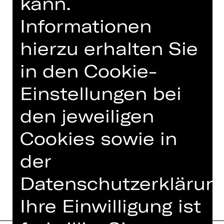
kann.
freischaffender Regisseur und
Informationen
Performer an Staats- und
Stadttheatern sowie in der freien
hierzu erhalten Sie
Szene.
in den Cookie-
Foto © Jean-Marc Turmes
Einstellungen bei
den jeweiligen
IN DIESER SPIELZEIT
Cookies sowie in
der
DEUTŞLAND
Datenschutzerklärung
Ihre Einwilligung ist