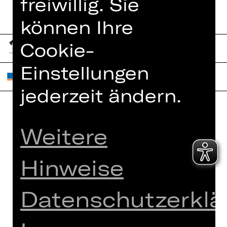
freiwillig. Sie
können Ihre
Cookie-
Einstellungen
jederzeit ändern.
Home
Jobs
Weitere
Spielplan
Interner Bereich
Künstler*innen
ZVB/L
Hinweise
Newsletter
AGB
Kartenkauf
Datenschutzerklä
Datenschutz
Abos 26/27
Impressum
Presse