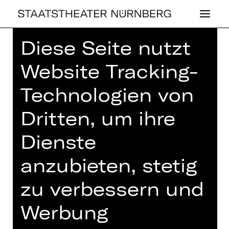
Diese Seite nutzt
Home
>
Haus
>
Künstler*innen
>
Bernhard Holzmann
Website Tracking-
Technologien von
Dritten, um ihre
KONZERT
Dienste
BERN­HARD
anzubieten, stetig
HOLZ­MANN
zu verbessern und
Werbung