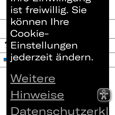
ist freiwillig. Sie
können Ihre
Cookie-
Einstellungen
jederzeit ändern.
Weitere
Home
Jobs
Hinweise
Spielplan
Interner Bereich
Künstler*innen
ZVB/L
Datenschutzerkl
Newsletter
AGB