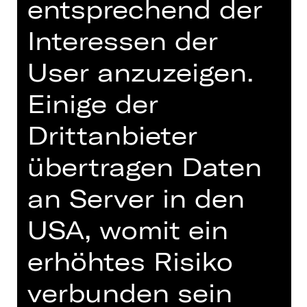
entsprechend der
Interessen der
User anzuzeigen.
Einige der
Drittanbieter
übertragen Daten
Staatsphilharmonie Nürnberg
Trompete (Solo)
an Server in den
Trompete
USA, womit ein
Seit wann gehören Sie unserem
erhöhtes Risiko
Orchester an?
Ich bin seit 2007 Mitglied der
verbunden sein
Staatsphilharmonie Nürnberg.