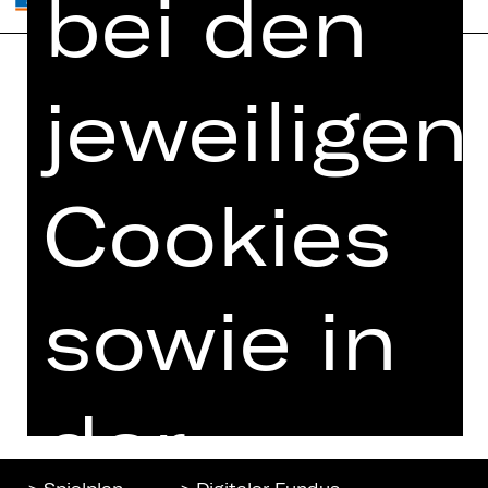
bei den
jeweiligen
Home
Jobs
Spielplan
Interner Bereich
Künstler*innen
ZVB/L
Cookies
Newsletter
AGB
Kartenkauf
Datenschutz
Abos 26/27
Impressum
sowie in
Presse
Cookies
Kontakt
der