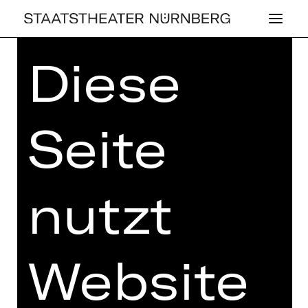
Diese
Home
>
Kaufen
>
Abos
>
Abos
2026/2027
> Kammerspiele-Abo
Wochenende: K3
Seite
nutzt
KAMMERSPIELE-ABO
WOCHENENDE: K3
Preisklassen Erw.:
I 126,00 €
Website
II 108,00 €
III 89,00 €
IV 76,50 €