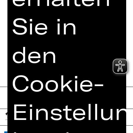
Hier sind 3 Wörter zu sehen.
Sie in
Welches ist das Wort am Anfang?
s
ch
au
s
pi
el
th
eat
er
st
aa
t
sth
ea
t
er
den
Bestellung jetzt absenden
Cookie-
Einstellu