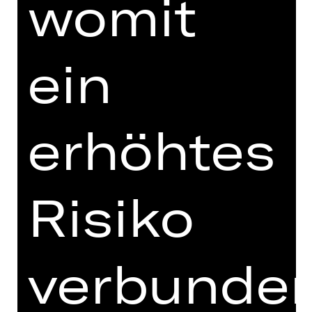
womit
gleich hier bequem online bestellen.
ein
Preisgruppe Erw.
erhöhtes
Preisgruppe U27
** Mindestens eine Anzahl ausfüllen
Risiko
verbunde