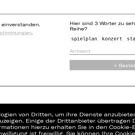
Hier sind 3 Wörter zu se
einverstanden.
Reihe?
estimmungen
.
s
p
ie
lpl
an
k
o
nze
rt
s
t
Bestel
logien von Dritten, um ihre Dienste anzubiet
zeigen. Einige der Drittanbieter übertragen 
rmationen hierzu erhalten Sie in den Cookie-E
willigung ist freiwillig. Sie können Ihre Cooki