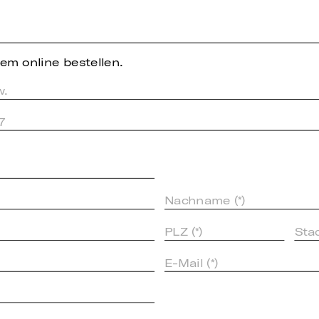
em online bestellen.
w.
7