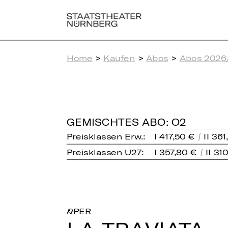
Home
>
Kaufen
>
Abos
>
Abos 2026
GEMISCHTES ABO: O2
Preisklassen Erw.:
I 417,50 €
II 361
Preisklassen U27:
I 357,80 €
II 31
OPER