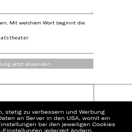
hen.
Mit welchem Wort beginnt die
a
ats
th
ea
t
e
r
lung jetzt absenden
en, stetig zu verbessern und Werbung
Daten an Server in den USA, womit ein
instellungen bei den jeweiligen Cookies
e-Einstellungen jederzeit ändern.