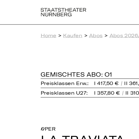
Home
>
Kaufen
>
Abos
>
Abos 2026
GEMISCHTES ABO: O1
Preisklassen Erw.:
I 417,50 €
II 361
Preisklassen U27:
I 357,80 €
II 31
OPER