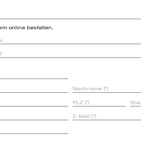
em online bestellen.
w.
7