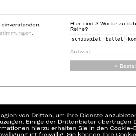
Hier sind 3 Wörter zu se
einverstanden.
Reihe?
estimmungen
.
sc
ha
us
pie
l
ba
l
let
k
o
Bestel
logien von Dritten, um ihre Dienste anzubiet
zeigen. Einige der Drittanbieter übertragen 
rmationen hierzu erhalten Sie in den Cookie-E
willigung ist freiwillig. Sie können Ihre Cooki