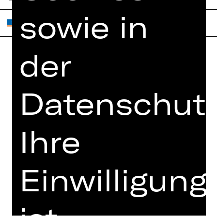
sowie in
der
Home
Jobs
Spielplan
Interner Bereich
Datenschutz
Künstler*innen
ZVB/L
Newsletter
AGB
Ihre
Kartenkauf
Datenschutz
Abos 26/27
Impressum
Presse
Einwilligung
Cookies
Kontakt