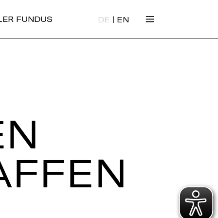
|
ALER FUNDUS
DE
EN
EN
AF­FEN