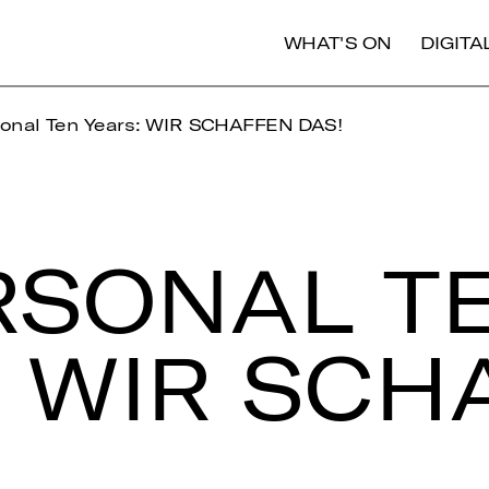
WHAT'S ON
DIGIT
onal Ten Years: WIR SCHAFFEN DAS!
­SO­NAL T
 WIR SCH