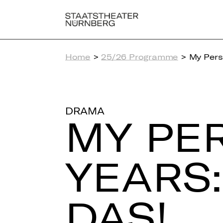
Home
>
25/26 Programme
> My Pers
DRAMA
MY PER
YEARS:
DAS!