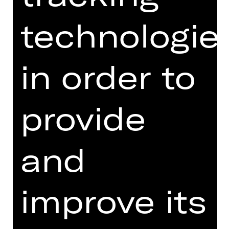
Willkommenskultur und dem Sturz
Assads
technologie
Text, Regie, Performance: Rania Mleihi
Monday, 20/04/2026
in order to
08.00 PM - 09.30 PM
Performance
followed by an audience discussion
provide
XRT 3. Etage
and
Dates and cast
improve its
Description