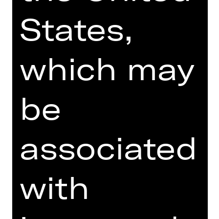
Heute, zehn Jahre später, ist vieles
States,
anders. Angela Merkels Satz ist
Geschichte, und im Dezember 2024
ist das Assad-Regime gefallen. Ein
which may
Moment, den ich mir jahrelang nicht
vorstellen konnte. Zwei politische
Wendepunkte, die untrennbar mit
be
meiner Biografie verwoben sind: der
Neubeginn im Exil und das Ende einer
Diktatur, die meine Heimat geprägt
und zerstört hat. Doch die Geschichte
associated
Syriens ist nicht abgeschlossen. Das
Land steht politisch am Scheideweg
zwischen einer möglichen Erneuerung
with
und der Gefahr einer weiteren
Eskalation.