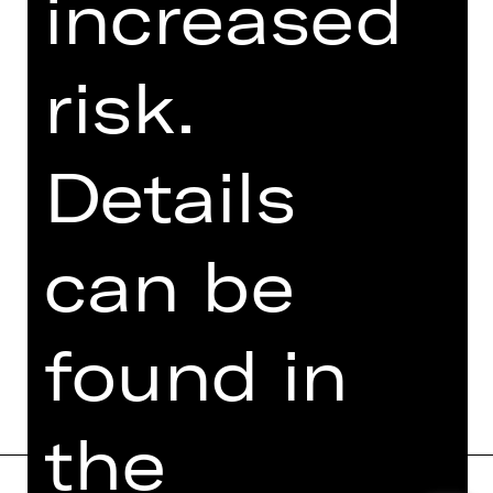
increased
risk.
DESCRIPTION
TEAM
Details
DATES AND CAST
VIDEO/AUDIO
can be
PHOTOS
MORE INFO AT DIGITAL
FUNDUS
found in
the