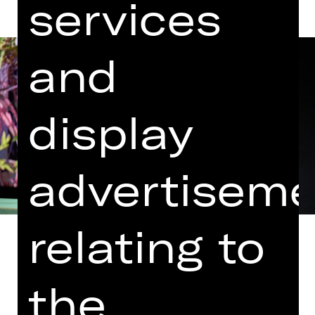
services
and
display
advertiseme
relating to
the
Eine Produktion von Rania Mleihi,