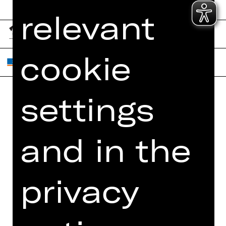
relevant
cookie
settings
Home
Contact Us
What's On
Jobs
and in the
Artists
Internal Section
Newsletter
ZVB/L
Booking Tickets
GTC
privacy
26/27
Data Protection
Subscriptions
Imprint
Press