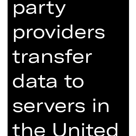
party
und der Abschied von meiner Mutter.
Vor mir ein Land, das gerade den Satz
„Wir schaffen das“ hörte und
providers
diskutierte. Damals wusste ich nicht,
wie sehr diese Worte mein Leben
begleiten und in Frage stellen
transfer
würden.
Migration ist kein Übergangszustand,
data to
den man einfach abschließt. Sie ist
ein dauerndes „Dazwischen“,
zwischen Hier und Dort, zwischen
servers in
Verlust und Hoffnung, zwischen der
Sprache, in der man träumt, und der
Sprache, in der man sich erklärt. Sie
zwingt, sich neu zu erfinden, ohne
the United
das Alte je ganz loszulassen.