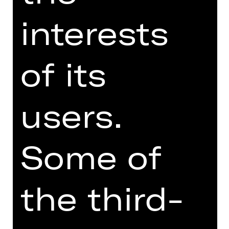
koproduziert mit der Stiftung
Staatstheater Nürnberg, den
interests
Münchner Kammerspielen und dem
Theater Koblenz. Mit freundlicher
Unterstützung des Kulturreferates der
of its
Landeshauptstadt München.
Dieses Projekt wird mit Unterstützung
von Ettijahat - Independent culture
users.
präsentiert.
World premiere
Some of
In English, German and Arabic
(without subtitles)
the third-
Ich kam 2015 nach Deutschland.
Hinter mir lag eine Revolution, das
Verschwinden von Freund*innen, das
Leben unter permanenter Kontrolle