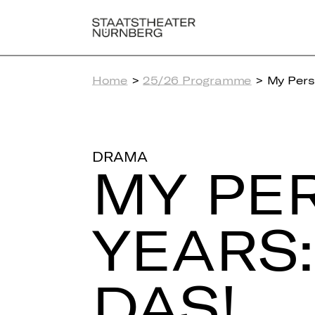
Home
>
25/26 Programme
> My Pers
DRAMA
MY PER
YEARS:
DAS!