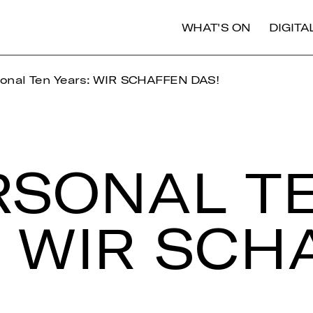
WHAT'S ON
DIGIT
onal Ten Years: WIR SCHAFFEN DAS!
­SO­NAL T
 WIR SCH