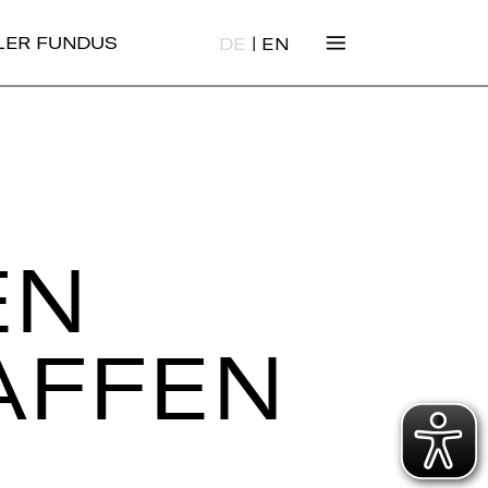
|
ALER FUNDUS
DE
EN
EN
AF­FEN