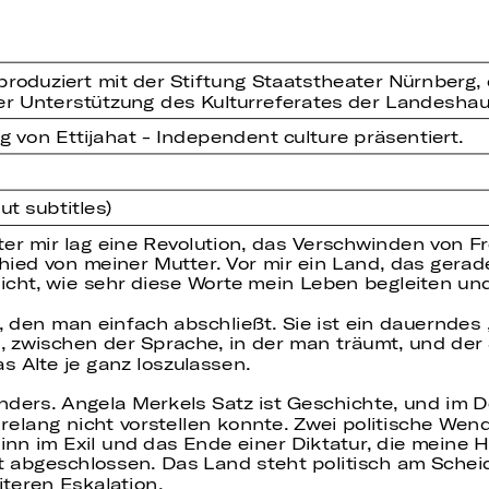
oproduziert mit der Stiftung Staatstheater Nürnbe
her Unterstützung des Kulturreferates der Landesha
g von Ettijahat - Independent culture präsentiert.
t subtitles)
er mir lag eine Revolution, das Verschwinden von F
ied von meiner Mutter. Vor mir ein Land, das gerad
icht, wie sehr diese Worte mein Leben begleiten und
, den man einfach abschließt. Sie ist ein dauerndes
 zwischen der Sprache, in der man träumt, und der S
s Alte je ganz loszulassen.
s anders. Angela Merkels Satz ist Geschichte, und i
hrelang nicht vorstellen konnte. Zwei politische We
nn im Exil und das Ende einer Diktatur, die meine H
ht abgeschlossen. Das Land steht politisch am Sche
teren Eskalation.