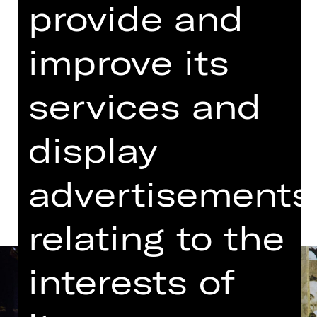
provide and
Bartolome, Leonard Wölfl
Wednesday, 21/05/2025
improve its
08.00 PM - 09.10 PM
for the last time
services and
XRT 3. Etage
display
Dates and cast
advertisements
relating to the
interests of