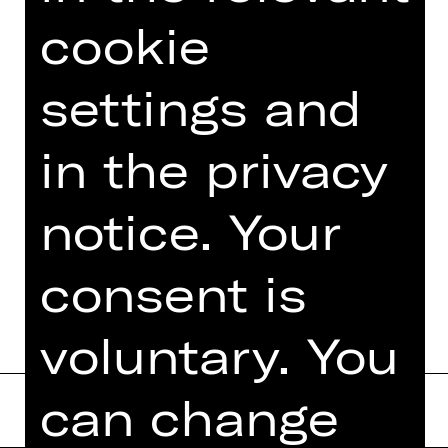
cookie
settings and
TEAM
DATES AND CAST
in the privacy
VIDEO/AUDIO
notice. Your
PHOTOS
PRESS REVIEWS
consent is
voluntary. You
can change