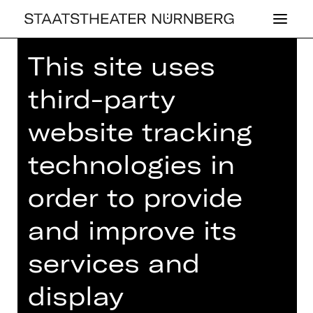
This site uses
Home
>
House
>
Artists
> Raffaela
Lintl
third-party
website tracking
technologies in
OPERA
order to provide
RAF­FAE­LA LINTL
and improve its
Singer (guest)
services and
Sopranistin
display
Raffaela Lintl studierte in Weimar,