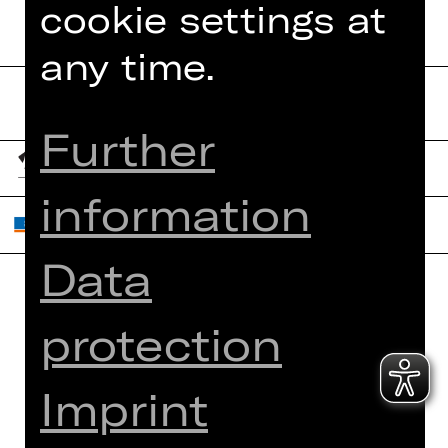
cookie settings at
any time.
Further
information
Data
Home
Contact Us
protection
What's On
Jobs
Artists
Internal Section
Imprint
Newsletter
ZVB/L