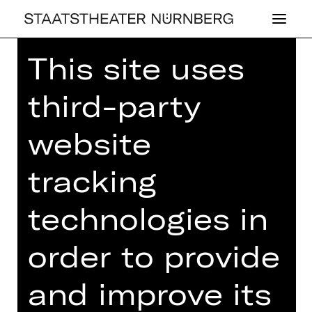
This site uses
Home
>
House
>
Artists
> Paulo
Arantes
third-party
website
tracking
CONCERT
PAULO ARAN­TES
technologies in
order to provide
and improve its