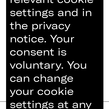
seiner Unterstützung in meinem Weg
settings and in
zur Musik.
Haben Sie einen Lieblingsspruch oder
the privacy
ein Lebensmotto?
Es könnte jeden Tag Weihnachten
notice. Your
sein.
consent is
Was wären Sie…
Read more
voluntary. You
can change
your cookie
settings at any