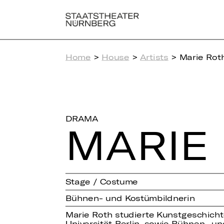
Home
>
House
>
Artists
> Marie Rot
DRAMA
MARIE
Stage / Costume
Bühnen- und Kostümbildnerin
Marie Roth studierte Kunstgeschich
Universität Berlin, sowie Bühnen- u