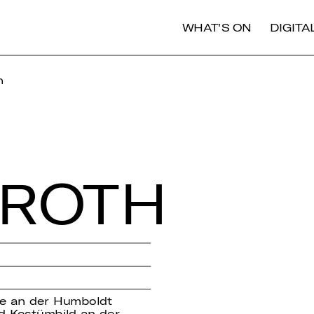
WHAT'S ON
DIGIT
h
 ROTH
te an der Humboldt
nd Kostümbild an der