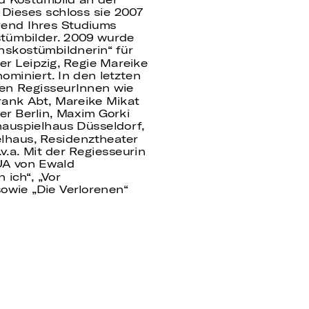
Dieses schloss sie 2007
hrend Ihres Studiums
tümbilder. 2009 wurde
hskostümbildnerin“ für
ter Leipzig, Regie Mareike
ominiert. In den letzten
nen RegisseurInnen wie
Frank Abt, Mareike Mikat
r Berlin, Maxim Gorki
hauspielhaus Düsseldorf,
lhaus, Residenztheater
.a. Mit der Regiesseurin
UA von Ewald
 ich“, „Vor
owie „Die Verlorenen“