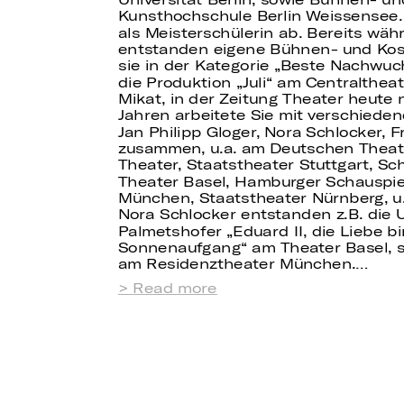
Kunsthochschule Berlin Weissensee. 
als Meisterschülerin ab. Bereits wä
entstanden eigene Bühnen- und Kos
sie in der Kategorie „Beste Nachwuc
die Produktion „Juli“ am Centralthea
Mikat, in der Zeitung Theater heute n
Jahren arbeitete Sie mit verschiede
Jan Philipp Gloger, Nora Schlocker, 
zusammen, u.a. am Deutschen Theate
Theater, Staatstheater Stuttgart, Sc
Theater Basel, Hamburger Schauspie
München, Staatstheater Nürnberg, u.v
Nora Schlocker entstanden z.B. die 
Palmetshofer „Eduard II, die Liebe bin
Sonnenaufgang“ am Theater Basel, s
am Residenztheater München.…
Read more